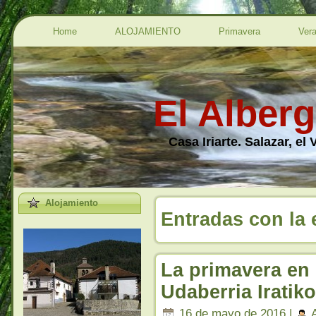
Home
ALOJAMIENTO
Primavera
Ver
El Alberg
Casa Iriarte. Salazar, el
Alojamiento
Entradas con la et
La primavera en 
Udaberria Iratik
16 de mayo de 2016 |
A