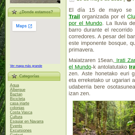
El día 15 de mayo se c
¿Donde estamos?
Trail
organizada por el
Clu
por el Mundo
. La lluvia d
barro durante el recorrido
corredores. A pesar del bar
este imponente bosque, qu
primavera.
Maiatzaren 15ean,
Irati Za
el Mundo
-k antolatutako
Ir
Ver mapa más grande
zen. Aste honetako euri gu
Categorías
eta erreketako ur ugariari 
Agua
udaberria bere osotasunea
Albergue
izan zen.
Baztan
Bicicleta
casa iriarte
colonias
Costa Vasca
Cultura
Esquiar en Navarra
Events
Excursiones
Gartxot