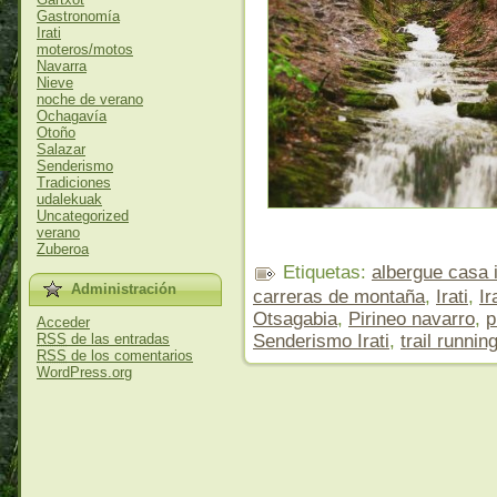
Gastronomía
Irati
moteros/motos
Navarra
Nieve
noche de verano
Ochagavía
Otoño
Salazar
Senderismo
Tradiciones
udalekuak
Uncategorized
verano
Zuberoa
Etiquetas:
albergue casa i
Administración
carreras de montaña
,
Irati
,
Ir
Otsagabia
,
Pirineo navarro
,
p
Acceder
RSS
de las entradas
Senderismo Irati
,
trail runnin
RSS
de los comentarios
WordPress.org