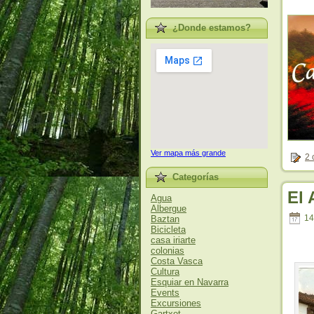
¿Donde estamos?
Ver mapa más grande
2 
Categorías
El 
Agua
Albergue
14
Baztan
Bicicleta
casa iriarte
colonias
Costa Vasca
Cultura
Esquiar en Navarra
Events
Excursiones
Gartxot