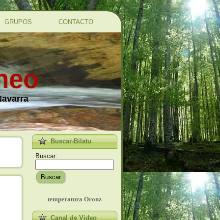
GRUPOS
CONTACTO
ineo
Navarra
Buscar-Bilatu
Buscar:
Buscar
temperatura Oronz
Canal de Video