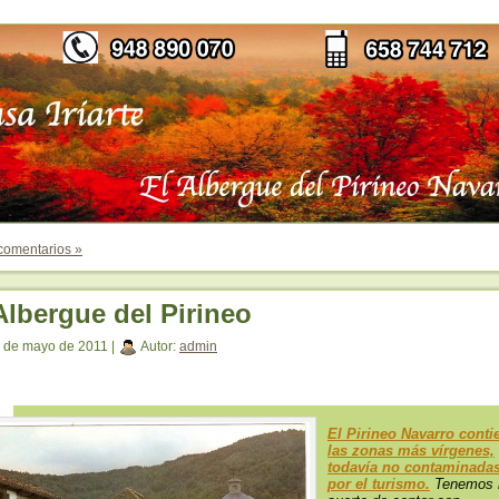
comentarios »
Albergue del Pirineo
 de mayo de 2011 |
Autor:
admin
El Pirineo Navarro conti
las zonas más vírgenes,
todavía no contaminada
por el turismo.
Tenemos 