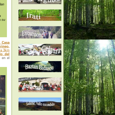
dan
a
a su
 Casa
irineo,
,
a 3km
do del
l en el