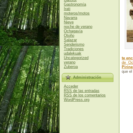
Gastronomía
Irati
moteros/motos
Navarra
Nieve
noche de verano
Ochagavía
Otoño
Salazar
Senderismo
Tradiciones
udalekuak
Uncategorized
te enc
verano
de Oc
Zuberoa
Pirin
que el
Administración
Acceder
RSS
de las entradas
RSS
de los comentarios
WordPress.org