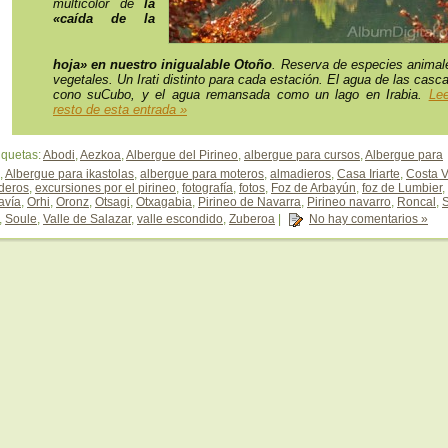
multicolor de
la
«caída de la
hoja» en nuestro inigualable Otoño
. Reserva de especies animal
vegetales. Un Irati distinto para cada estación. El agua de las casc
cono suCubo, y el agua remansada como un lago en Irabia.
Lee
resto de esta entrada »
iquetas:
Abodi
,
Aezkoa
,
Albergue del Pirineo
,
albergue para cursos
,
Albergue para
,
Albergue para ikastolas
,
albergue para moteros
,
almadieros
,
Casa Iriarte
,
Costa 
aderos
,
excursiones por el pirineo
,
fotografía
,
fotos
,
Foz de Arbayún
,
foz de Lumbier
,
avía
,
Orhi
,
Oronz
,
Otsagi
,
Otxagabia
,
Pirineo de Navarra
,
Pirineo navarro
,
Roncal
,
,
Soule
,
Valle de Salazar
,
valle escondido
,
Zuberoa
|
No hay comentarios »