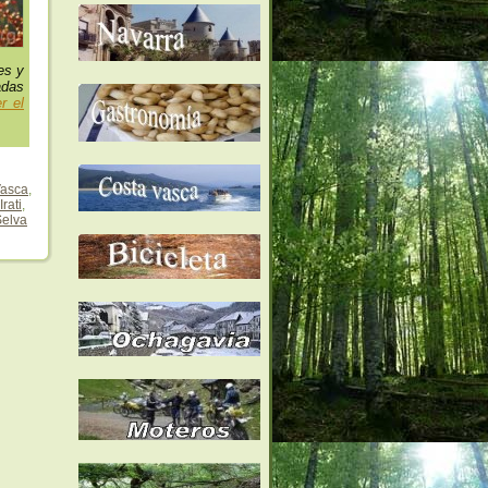
es y
adas
r el
Vasca
,
Irati
,
Selva