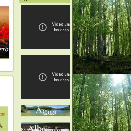
ene
s
la