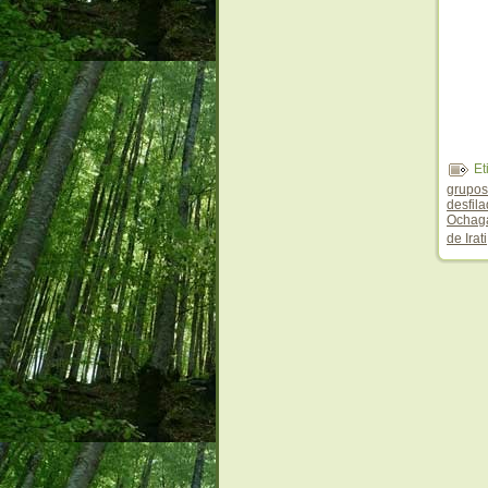
Et
grupos
desfil
Ochag
de Irati