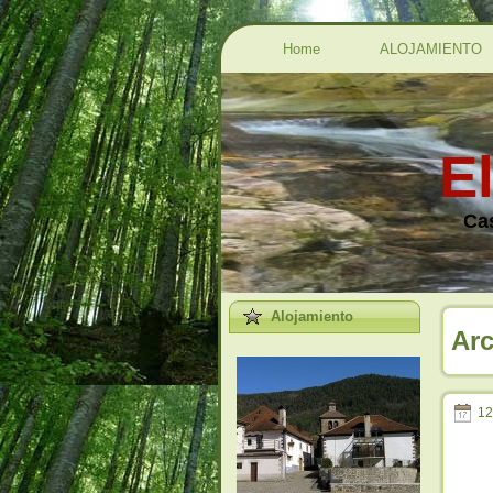
Home
ALOJAMIENTO
E
Cas
Alojamiento
Arc
12