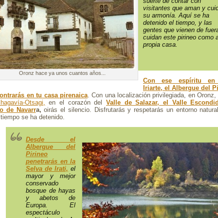
suerte de contar con
visitantes que aman y cui
su armonía. Aquí se ha
detenido el tiempo, y las
gentes que vienen de fuer
cuidan este pirineo como 
propia casa.
Oronz hace ya unos cuantos años...
Con ese espíritu en
Iriarte, el Albergue del P
ontrarás en tu casa pirenaica
. Con una localización privilegiada, en Oronz
hagavía-Otsagi,
en el corazón del
Valle de Salazar, el Valle Escondi
eo de Navarr
a,
oirás el silencio. Disfrutarás y respetarás un entorno natura
 tiempo se ha detenido.
Desde el
Albergue del
Pirineo
penetrarás en la
Selva de Irati,
el
mayor y mejor
conservado
bosque de hayas
y abetos de
Europa. El
espectáculo