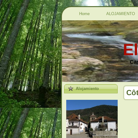
Home
ALOJAMIENTO
E
Cas
Alojamiento
Côt