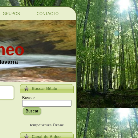
GRUPOS
CONTACTO
ineo
Navarra
Buscar-Bilatu
Buscar:
Buscar
temperatura Oronz
Canal de Video