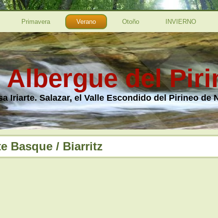
Primavera
Verano
Otoño
INVIERNO
l Albergue del Pir
a Iriarte. Salazar, el Valle Escondido del Pirineo de 
e Basque / Biarritz