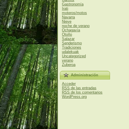
Gastronomía
Irati
moteros/motos
Navarra
Nieve
noche de verano
Ochagavía
Otoño
Salazar
Senderismo
Tradiciones
udalekuak
Uncategorized
verano
Zuberoa
Administración
Acceder
RSS
de las entradas
RSS
de los comentarios
WordPress.org