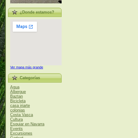
¿Donde estamos?
Ver mapa más grande
Categorías
Agua
Albergue
Baztan
Bicicleta
casa iriarte
colonias
Costa Vasca
Cultura
Esquiar en Navarra
Events
Excursiones
Gartxot