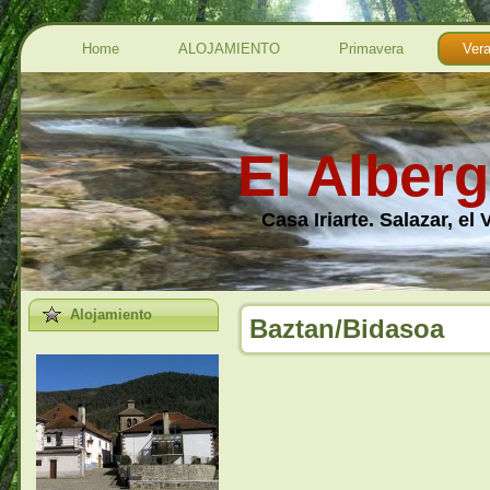
Home
ALOJAMIENTO
Primavera
Ver
El Alberg
Casa Iriarte. Salazar, el
Alojamiento
Baztan/Bidasoa