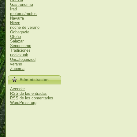
Gastronomía
Irati
moteros/motos
Navarra
Nieve
noche de verano
Ochagavía
Otoño
Salazar
Senderismo
Tradiciones
udalekuak
Uncategorized
verano
Zuberoa
Administración
Acceder
RSS
de las entradas
RSS
de los comentarios
WordPress.org