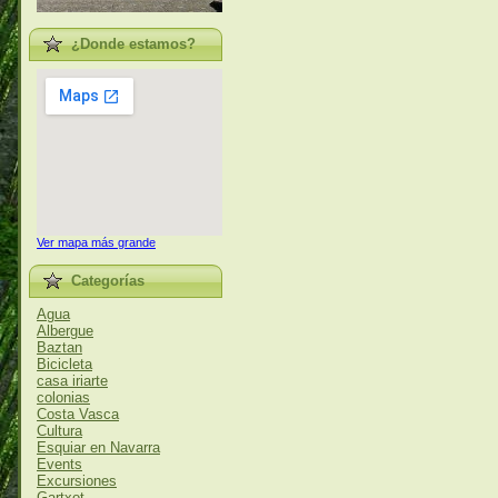
¿Donde estamos?
Ver mapa más grande
Categorías
Agua
Albergue
Baztan
Bicicleta
casa iriarte
colonias
Costa Vasca
Cultura
Esquiar en Navarra
Events
Excursiones
Gartxot