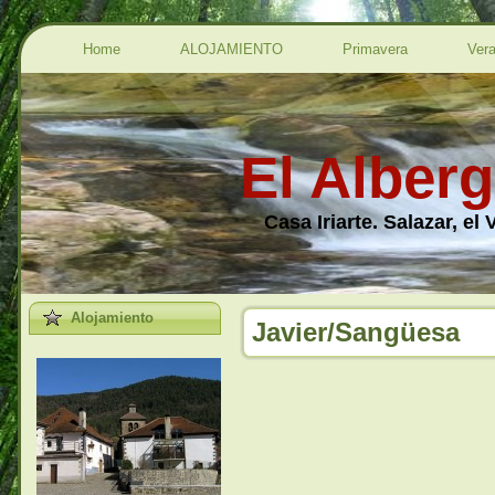
Home
ALOJAMIENTO
Primavera
Ver
El Alberg
Casa Iriarte. Salazar, el
Alojamiento
Javier/Sangüesa