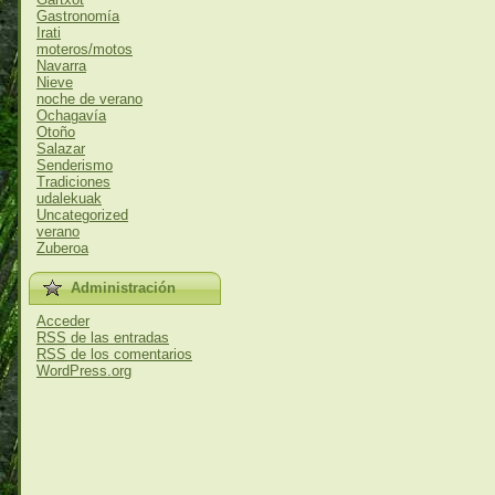
Gastronomía
Irati
moteros/motos
Navarra
Nieve
noche de verano
Ochagavía
Otoño
Salazar
Senderismo
Tradiciones
udalekuak
Uncategorized
verano
Zuberoa
Administración
Acceder
RSS
de las entradas
RSS
de los comentarios
WordPress.org