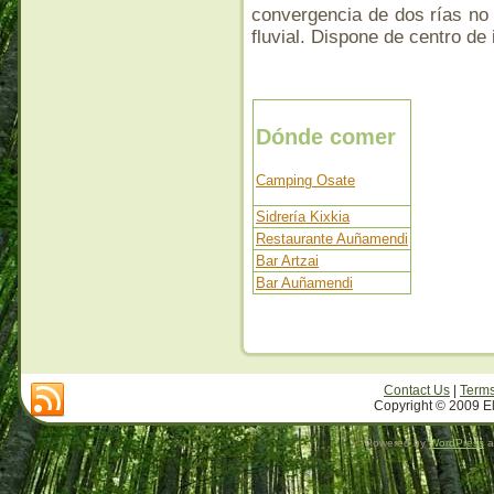
convergencia de dos rías no 
fluvial. Dispone de centro de 
Dónde comer
Camping Osate
Sidrería Kixkia
Restaurante Auñamendi
Bar Artzai
Bar Auñamendi
Contact Us
|
Terms
Copyright © 2009 El
Powered by
WordPress
a