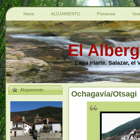
Home
ALOJAMIENTO
Primavera
Ver
El Alberg
Casa Iriarte. Salazar, el
Alojamiento
Ochagavía/Otsagi