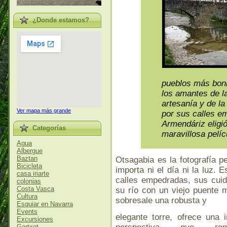
¿Donde estamos?
pueblos más boni
los amantes de la
artesanía y de l
Ver mapa más grande
por sus calles e
Armendáriz eligi
Categorías
maravillosa pelí
Agua
Albergue
Baztan
Otsagabia es la fotografía p
Bicicleta
importa ni el día ni la luz. 
casa iriarte
calles empedradas, sus cui
colonias
Costa Vasca
su río con un viejo puente m
Cultura
sobresale una robusta y
Esquiar en Navarra
Events
elegante torre, ofrece una i
Excursiones
Gartxot