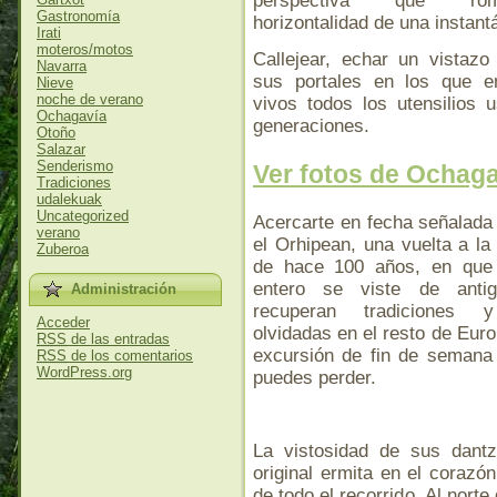
perspectiva que r
Gastronomía
horizontalidad de una instant
Irati
moteros/motos
Callejear, echar un vistazo
Navarra
sus portales en los que e
Nieve
noche de verano
vivos todos los utensilios 
Ochagavía
generaciones.
Otoño
Salazar
Senderismo
Ver fotos de Ochag
Tradiciones
udalekuak
Uncategorized
Acercarte en fecha señalada
verano
el Orhipean, una vuelta a la
Zuberoa
de hace 100 años, en que 
entero se viste de ant
Administración
recuperan tradiciones 
Acceder
olvidadas en el resto de Eur
RSS
de las entradas
excursión de fin de semana
RSS
de los comentarios
WordPress.org
puedes perder.
La vistosidad de sus dantz
original ermita en el corazón
de todo el recorrido. Al norte