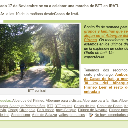
bado 17 de Noviembre se va a celebrar una marcha de BTT en IRATI.
DA:
a las 10 de la mañana desde
Casas de Irati.
Bonito fin de semana par
grupos y familias que se
alojan en el Albergue de
Pirineo
. Os recordamos 
estamos en los últimos dí
de la explosión de color de
Otoño de Irati. Un
espectáculo
Tenemos dos recorrid
corto y otro largo.
Ambos 
de Casas de Irati, a me
30 km del Albergu
Pirineo
Leer el resto d
BTT por Irati
entrada »
iquetas:
Albergue del Pirineo
,
Albergue para ciclistas
,
Albergue para familias
,
Albe
rupos
,
Albergue Pirineo niños
,
BTT
,
BTT en Irati
,
Casas de Irati
,
Chalet de Pedro
,
Ko
avía
,
Otsagi
,
Otxagabia
,
País Vasco
,
pays Basque
,
Pirineo de Navarra
,
Pirineo nav
e Irati
,
Senderismo
,
Valle de Salazar
,
valles pirenaicos
|
No hay comentarios 