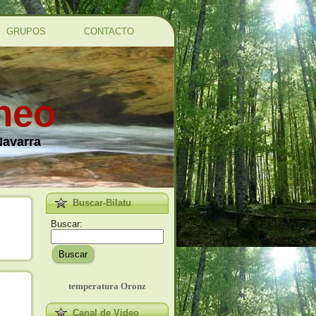
GRUPOS
CONTACTO
ineo
Navarra
Buscar-Bilatu
Buscar:
Buscar
temperatura Oronz
Canal de Video